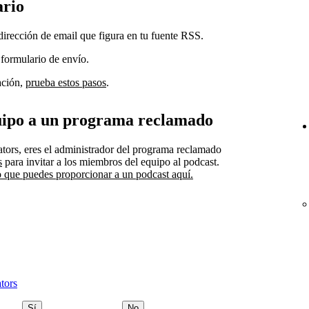
ario
dirección de email que figura en tu fuente RSS.
 formulario de envío.
ación,
prueba estos pasos
.
uipo a un programa reclamado
ators, eres el administrador del programa reclamado
s
para invitar a los miembros del equipo al podcast.
o que puedes proporcionar a un podcast aquí.
tors
Sí
No