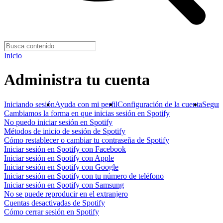
Inicio
Administra tu cuenta
Iniciando sesión
Ayuda con mi perfil
Configuración de la cuenta
Segur
Cambiamos la forma en que inicias sesión en Spotify
No puedo iniciar sesión en Spotify
Métodos de inicio de sesión de Spotify
Cómo restablecer o cambiar tu contraseña de Spotify
Iniciar sesión en Spotify con Facebook
Iniciar sesión en Spotify con Apple
Iniciar sesión en Spotify con Google
Iniciar sesión en Spotify con tu número de teléfono
Iniciar sesión en Spotify con Samsung
No se puede reproducir en el extranjero
Cuentas desactivadas de Spotify
Cómo cerrar sesión en Spotify