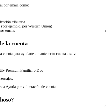
al por email, como:
cación tributaria
s (por ejemplo, por Western Union)
ros emails
de la cuenta
a cuenta para ayudarte a mantener tu cuenta a salvo.
tify Premium Familiar o Duo
mensajes.
ve a
Ayuda por vulneración de cuenta
.
choso?