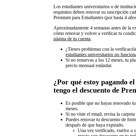
Los estudiantes universitarios o de institu
requisitos deben renovar su suscripción ca
Premium para Estudiantes (por hasta 4 años
Aproximadamente 4 semanas antes de la exp
cómo renovar y volver a verificar tu cond
página de tu cuenta
.
¿Tienes problemas con la verificaci
estudiantes universitarios no funcion
Si no renuevas a los 12 meses, tu p
precio mensual estándar.
¿Por qué estoy pagando el
tengo el descuento de Pre
Es posible que no hayas renovado tu 
meses.
Si no viste el email, revisa la carpet
Puedes renovar tu descuento de for
después de que haya expirado.
Una vez verificado, vuelve a s
precio con descuento en tu pr