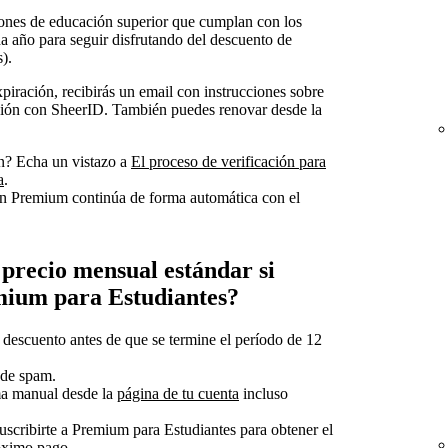
ciones de educación superior que cumplan con los
da año para seguir disfrutando del descuento de
).
iración, recibirás un email con instrucciones sobre
ición con SheerID. También puedes renovar desde la
ón? Echa un vistazo a
El proceso de verificación para
a
.
lan Premium continúa de forma automática con el
 precio mensual estándar si
mium para Estudiantes?
descuento antes de que se termine el período de 12
a de spam.
ma manual desde la
página de tu cuenta
incluso
uscribirte a Premium para Estudiantes para obtener el
óximo pago.