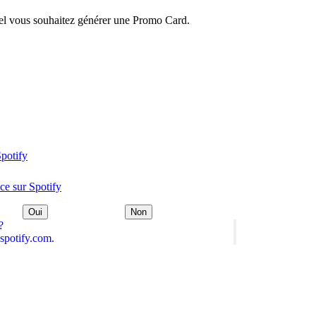
uel vous souhaitez générer une Promo Card.
Spotify
ice sur Spotify
Oui
Non
?
spotify.com.