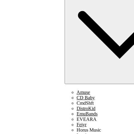
Amuse
CD Baby
CmdShft
DistroKid
EmuBands
EVEARA
Feiyr
Horus Music