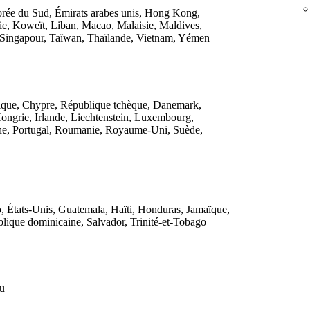
orée du Sud, Émirats arabes unis, Hong Kong,
anie, Koweït, Liban, Macao, Malaisie, Maldives,
, Singapour, Taïwan, Thaïlande, Vietnam, Yémen
ique, Chypre, République tchèque, Danemark,
ongrie, Irlande, Liechtenstein, Luxembourg,
e, Portugal, Roumanie, Royaume-Uni, Suède,
, États-Unis, Guatemala, Haïti, Honduras, Jamaïque,
ique dominicaine, Salvador, Trinité-et-Tobago
tu