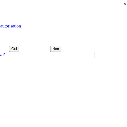
autorisation
Oui
Non
z ?