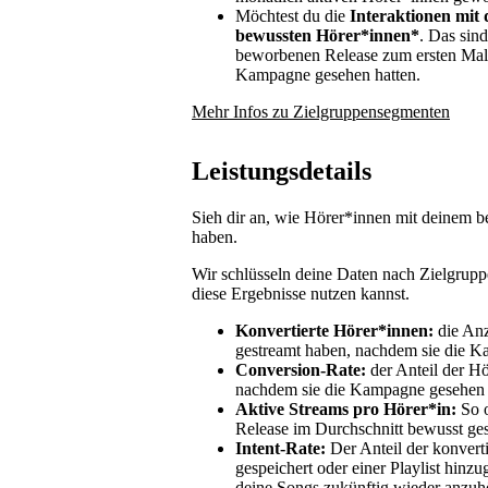
Möchtest du die
Interaktionen mit 
bewussten Hörer*innen*
. Das sin
beworbenen Release zum ersten Mal 
Kampagne gesehen hatten.
Mehr Infos zu Zielgruppensegmenten
Leistungsdetails
Sieh dir an, wie Hörer*innen mit deinem b
haben.
Wir schlüsseln deine Daten nach Zielgrup
diese Ergebnisse nutzen kannst.
Konvertierte Hörer*innen:
die An
gestreamt haben, nachdem sie die K
Conversion-Rate:
der Anteil der H
nachdem sie die Kampagne gesehen 
Aktive Streams pro Hörer*in:
So o
Release im Durchschnitt bewusst ges
Intent-Rate:
Der Anteil der konvert
gespeichert oder einer Playlist hinz
deine Songs zukünftig wieder anzuh