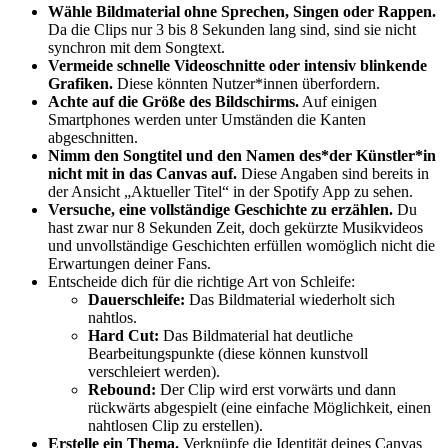
Wähle Bildmaterial ohne Sprechen, Singen oder Rappen.
Da die Clips nur 3 bis 8 Sekunden lang sind, sind sie nicht
synchron mit dem Songtext.
Vermeide schnelle Videoschnitte oder intensiv blinkende
Grafiken.
Diese könnten Nutzer*innen überfordern.
Achte auf die Größe des Bildschirms.
Auf einigen
Smartphones werden unter Umständen die Kanten
abgeschnitten.
Nimm den Songtitel und den Namen des*der Künstler*in
nicht mit in das Canvas auf.
Diese Angaben sind bereits in
der Ansicht „Aktueller Titel“ in der Spotify App zu sehen.
Versuche, eine vollständige Geschichte zu erzählen.
Du
hast zwar nur 8 Sekunden Zeit, doch gekürzte Musikvideos
und unvollständige Geschichten erfüllen womöglich nicht die
Erwartungen deiner Fans.
Entscheide dich für die richtige Art von Schleife:
Dauerschleife:
Das Bildmaterial wiederholt sich
nahtlos.
Hard Cut:
Das Bildmaterial hat deutliche
Bearbeitungspunkte (diese können kunstvoll
verschleiert werden).
Rebound:
Der Clip wird erst vorwärts und dann
rückwärts abgespielt (eine einfache Möglichkeit, einen
nahtlosen Clip zu erstellen).
Erstelle ein Thema.
Verknüpfe die Identität deines Canvas