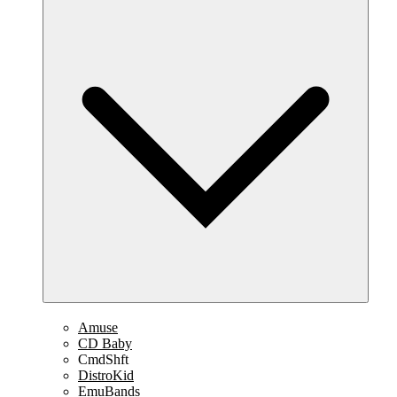
Amuse
CD Baby
CmdShft
DistroKid
EmuBands