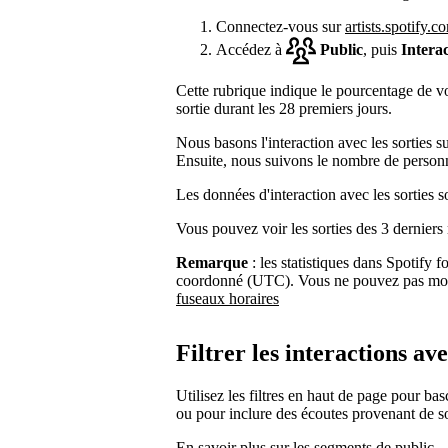
Connectez-vous sur
artists.spotify.c
Accédez à
Public
, puis
Interac
Cette rubrique indique le pourcentage de vo
sortie durant les 28 premiers jours.
Nous basons l'interaction avec les sorties su
Ensuite, nous suivons le nombre de personne
Les données d'interaction avec les sorties so
Vous pouvez voir les sorties des 3 derniers
Remarque
: les statistiques dans Spotify f
coordonné (UTC). Vous ne pouvez pas modi
fuseaux horaires
Filtrer les interactions ave
Utilisez les filtres en haut de page pour ba
ou pour inclure des écoutes provenant de 
En savoir plus sur les segments de public