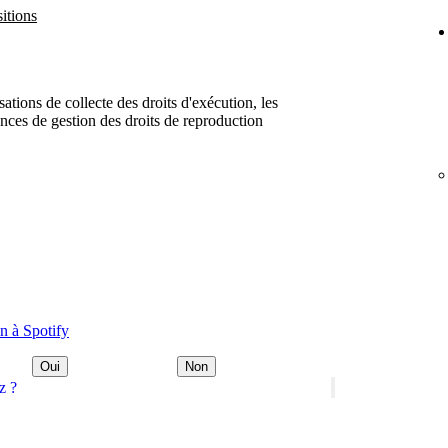
itions
ations de collecte des droits d'exécution, les
ences de gestion des droits de reproduction
n à Spotify
Oui
Non
z ?