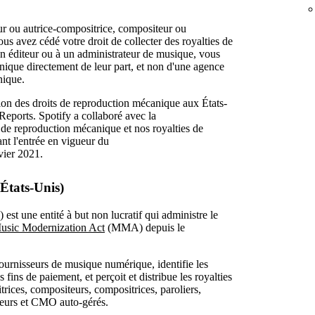
ur ou autrice-compositrice, compositeur ou
ous avez cédé votre droit de collecter des royalties de
n éditeur ou à un administrateur de musique, vous
nique directement de leur part, et non d'une agence
nique.
on des droits de reproduction mécanique aux États-
ports. Spotify a collaboré avec la
de reproduction mécanique et nos royalties de
t l'entrée en vigueur du
vier 2021.
(États-Unis)
st une entité à but non lucratif qui administre le
usic Modernization Act
(MMA) depuis le
fournisseurs de musique numérique, identifie les
 fins de paiement, et perçoit et distribue les royalties
rices, compositeurs, compositrices, paroliers,
ateurs et CMO auto-gérés.