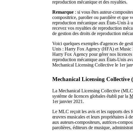
reproduction mécanique et des royalties.
Remarque
: si vous êtes auteur-composite
compositrice, parolier ou parolière et que v
reproduction mécanique aux États-Unis à u
recevez vos royalties de reproduction méca
de gestion des droits de reproduction méca
Voici quelques exemples d'agences de gesti
Unis : Harry Fox Agency (HFA) et Music Re
Harry Fox Agency pour gérer nos licences 
reproduction mécanique aux États-Unis avan
Mechanical Licensing Collective le 1er jan
Mechanical Licensing Collective 
La Mechanical Licensing Collective (MLC) e
système de licences globales établi par la
M
1er janvier 2021.
Le MLC reçoit les avis et les rapports des 
œuvres musicales et leurs propriétaires à des
aux auteurs-compositeurs, autrices-composit
parolières, éditeurs de musique, administr