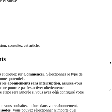
e et Suisse
sion,
consultez cet article
.
nts
s
et cliquez sur
Commencer
. Sélectionnez le type de
nnés potentiels.
r les
abonnements sans interruption
, assurez-vous
us ne pourrez pas les activer ultérieurement.
e étape sera ignorée si vous avez déjà configuré votre
que vous souhaitez inclure dans votre abonnement,
pisodes
. Vous pouvez sélectionner n'importe quel