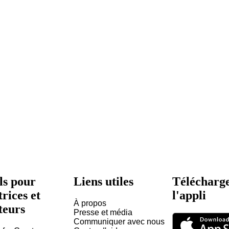
ls pour
Liens utiles
Télécharg
trices et
l'appli
À propos
teurs
Presse et média
Communiquer avec nous