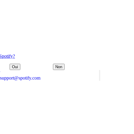
 Spotify?
Oui
Non
?
rsupport@spotify.com