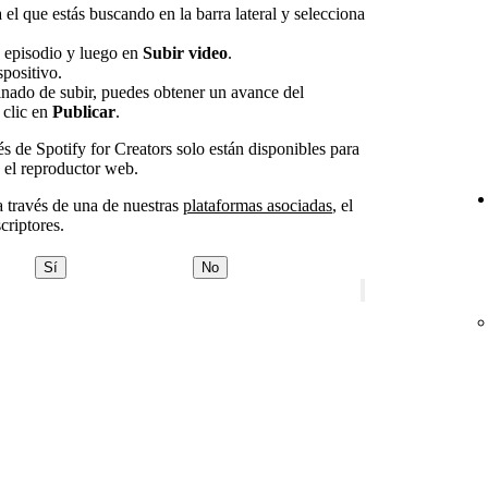
 el que estás buscando en la barra lateral y selecciona
n episodio y luego en
Subir video
.
spositivo.
inado de subir, puedes obtener un avance del
 clic en
Publicar
.
s de Spotify for Creators solo están disponibles para
y el reproductor web.
 a través de una de nuestras
plataformas asociadas
, el
criptores.
Sí
No