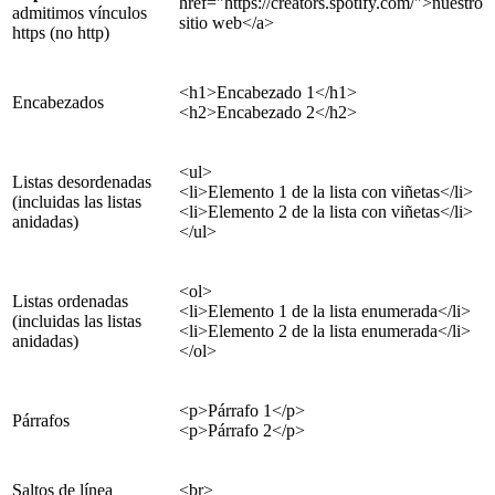
href="https://creators.spotify.com/">nuestro
admitimos vínculos
sitio web</a>
https (no http)
<h1>Encabezado 1</h1>
Encabezados
<h2>Encabezado 2</h2>
<ul>
Listas desordenadas
<li>Elemento 1 de la lista con viñetas</li>
(incluidas las listas
<li>Elemento 2 de la lista con viñetas</li>
anidadas)
</ul>
<ol>
Listas ordenadas
<li>Elemento 1 de la lista enumerada</li>
(incluidas las listas
<li>Elemento 2 de la lista enumerada</li>
anidadas)
</ol>
<p>Párrafo 1</p>
Párrafos
<p>Párrafo 2</p>
Saltos de línea
<br>