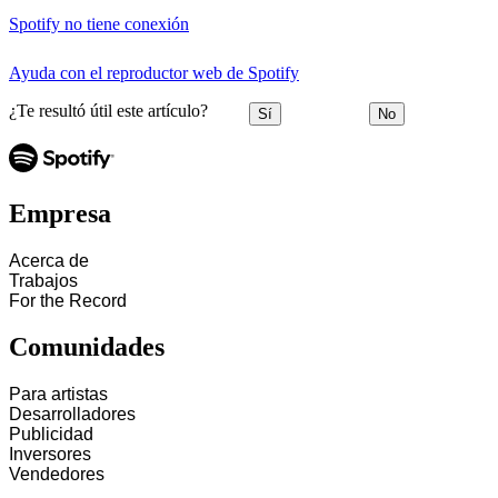
Spotify no tiene conexión
Ayuda con el reproductor web de Spotify
¿Te resultó útil este artículo?
Sí
No
Empresa
Acerca de
Trabajos
For the Record
Comunidades
Para artistas
Desarrolladores
Publicidad
Inversores
Vendedores