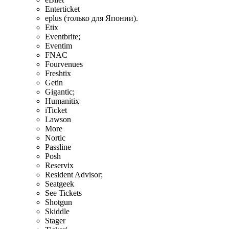
Enterticket
eplus (только для Японии).
Etix
Eventbrite;
Eventim
FNAC
Fourvenues
Freshtix
Getin
Gigantic;
Humanitix
iTicket
Lawson
More
Nortic
Passline
Posh
Reservix
Resident Advisor;
Seatgeek
See Tickets
Shotgun
Skiddle
Stager