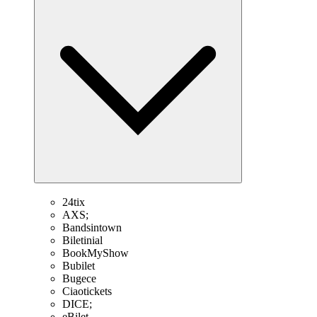
24tix
AXS;
Bandsintown
Biletinial
BookMyShow
Bubilet
Bugece
Ciaotickets
DICE;
eBilet