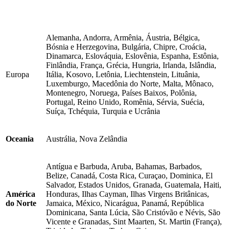
Alemanha, Andorra, Armênia, Áustria, Bélgica,
Bósnia e Herzegovina, Bulgária, Chipre, Croácia,
Dinamarca, Eslováquia, Eslovênia, Espanha, Estônia,
Finlândia, França, Grécia, Hungria, Irlanda, Islândia,
Europa
Itália, Kosovo, Letônia, Liechtenstein, Lituânia,
Luxemburgo, Macedônia do Norte, Malta, Mônaco,
Montenegro, Noruega, Países Baixos, Polônia,
Portugal, Reino Unido, Romênia, Sérvia, Suécia,
Suíça, Tchéquia, Turquia e Ucrânia
Oceania
Austrália, Nova Zelândia
Antígua e Barbuda, Aruba, Bahamas, Barbados,
Belize, Canadá, Costa Rica, Curaçao, Dominica, El
Salvador, Estados Unidos, Granada, Guatemala, Haiti,
América
Honduras, Ilhas Cayman, Ilhas Virgens Britânicas,
do Norte
Jamaica, México, Nicarágua, Panamá, República
Dominicana, Santa Lúcia, São Cristóvão e Névis, São
Vicente e Granadas, Sint Maarten, St. Martin (França),