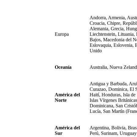
Andorra, Armenia, Austr
Croacia, Chipre, Repúbl
Alemania, Grecia, Hungrí
Europa
Liechtenstein, Lituania
Bajos, Macedonia del No
Eslovaquia, Eslovenia, 
Unido
Oceanía
Australia, Nueva Zelan
Antigua y Barbuda, Aru
Curazao, Dominica, El 
América del
Haití, Honduras, Isla de
Norte
Islas Vírgenes Británic
Dominicana, San Cristób
Lucía, San Martín (Fran
América del
Argentina, Bolivia, Bra
Sur
Perú, Surinam, Uruguay