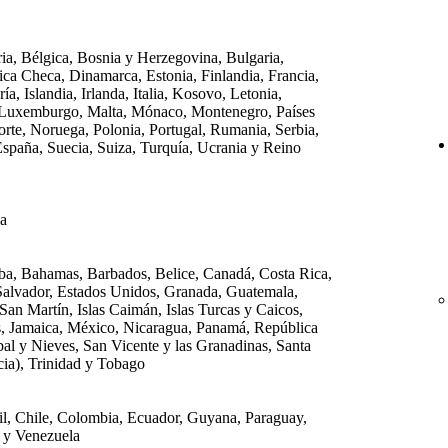
ia, Bélgica, Bosnia y Herzegovina, Bulgaria,
ica Checa, Dinamarca, Estonia, Finlandia, Francia,
a, Islandia, Irlanda, Italia, Kosovo, Letonia,
, Luxemburgo, Malta, Mónaco, Montenegro, Países
rte, Noruega, Polonia, Portugal, Rumania, Serbia,
España, Suecia, Suiza, Turquía, Ucrania y Reino
da
ba, Bahamas, Barbados, Belice, Canadá, Costa Rica,
Salvador, Estados Unidos, Granada, Guatemala,
 San Martín, Islas Caimán, Islas Turcas y Caicos,
as, Jamaica, México, Nicaragua, Panamá, República
al y Nieves, San Vicente y las Granadinas, Santa
cia), Trinidad y Tobago
sil, Chile, Colombia, Ecuador, Guyana, Paraguay,
 y Venezuela