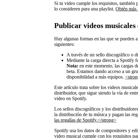
Si tu video cumple los requisitos, también 
lo consideren para una playlist.
Obtén más 
Publicar videos musicales 
Hay algunas formas en las que se pueden a
siguientes:
A través de un sello discográfico o di
Mediante la carga directa a Spotify fo
Nota:
en este momento, las cargas de
beta. Estamos dando acceso a un grup
disponibilidad a más equipos.
<stron
Este artículo trata sobre los videos musical
distribuidor, que sigue siendo la vía de ent
video en Spotify.
Los sellos discográficos y los distribuidor
la distribución de tu música y pagan las re
las regalías de Spotify.</strong>
Spotify usa los datos de compositores y ed
video musical cumple con los requisitos pa