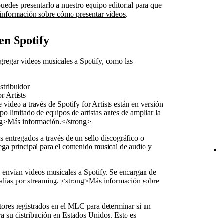
puedes presentarlo a nuestro equipo editorial para que
información sobre cómo presentar videos
.
en Spotify
gregar videos musicales a Spotify, como las
stribuidor
r Artists
 video a través de Spotify for Artists están en versión
o limitado de equipos de artistas antes de ampliar la
g>Más información.</strong>
es entregados a través de un sello discográfico o
rega principal para el contenido musical de audio y
es envían videos musicales a Spotify. Se encargan de
galías por streaming.
<strong>Más información sobre
itores registrados en el MLC para determinar si un
ra su distribución en Estados Unidos. Esto es