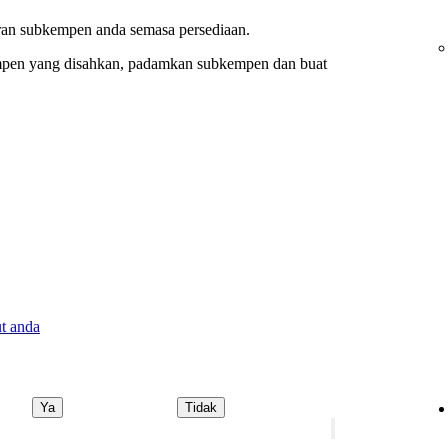
an subkempen anda semasa persediaan.
mpen yang disahkan, padamkan subkempen dan buat
t anda
Ya
Tidak