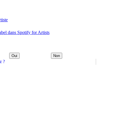
tiste
abel dans Spotify for Artists
Oui
Non
z ?