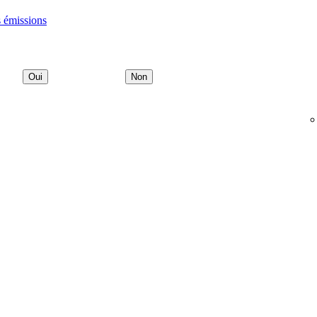
s émissions
Oui
Non