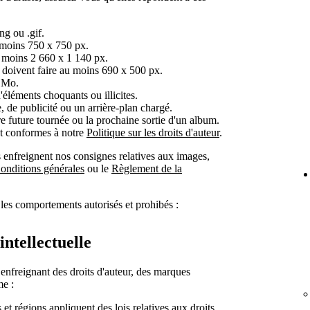
ng ou .gif.
 moins 750 x 750 px.
u moins 2 660 x 1 140 px.
 doivent faire au moins 690 x 500 px.
0 Mo.
éléments choquants ou illicites.
, de publicité ou un arrière-plan chargé.
e future tournée ou la prochaine sortie d'un album.
nt conformes à notre
Politique sur les droits d'auteur
.
 enfreignent nos consignes relatives aux images,
onditions générales
ou le
Règlement de la
les comportements autorisés et prohibés :
intellectuelle
 enfreignant des droits d'auteur, des marques
me :
 et régions appliquent des lois relatives aux droits