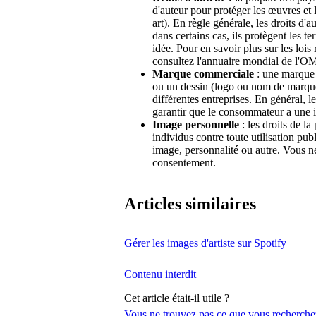
d'auteur pour protéger les œuvres et l
art). En règle générale, les droits d'
dans certains cas, ils protègent les t
idée. Pour en savoir plus sur les lois
consultez l'annuaire mondial de l'O
Marque commerciale
: une marque
ou un dessin (logo ou nom de marque)
différentes entreprises. En général, 
garantir que le consommateur a une idé
Image personnelle
: les droits de la
individus contre toute utilisation p
image, personnalité ou autre. Vous n
consentement.
Articles similaires
Gérer les images d'artiste sur Spotify
Contenu interdit
Cet article était-il utile ?
Vous ne trouvez pas ce que vous recherche