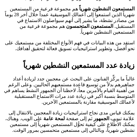
المستمعون النشطون شهرياً
هم مجموعة فرعية من المستمعين
شهرياً الذين استمعوا إلى أعمالك الموسيقية عمداً خلال آخر 28 يوماً
من مصادر نشطة، ما يشير إلى أنهم سيواصلون الاستماع في
المستقبل.
المستمعون المتحمسون
هم مجموعة فرعية من
المستمعين النشطين شهرياً.
استفِد من هذه البيانات في فهم الأنواع المختلفة من مستمعيك على
نحو أفضل، وتطوير استراتيجيات تسويق فعالة لتحقيق أهدافك.
زيادة عدد المستمعين النشطين شهرياً
غالباً ما يركِّز الفنانون على البحث عن معجبين جدد لزيادة أعداد
جماهيرهم بدلاً من توسيع قاعدة مستمعيهم الحاليين. وعلى الرغم
من أهمية القيام بالأمرين معاً، لاحظنا أن الجمهور النشط يساهم في
المتوسط بنسبة أكبر في زيادة عدد مرات الاستماع المستقبلية
لأعمالك الموسيقية مقارنة بالمستمعين الآخرين.
يمكنك قياس مدى نجاح استراتيجيات زيادة المعجبين بالانتقال إلى
علامة تبويب
الجمهور
ثم إلى صفحة
لمحة عامة
على الويب. وهناك،
يمكنك الاطِّلاع على كيفية تحوُّل المستمعين شهرياً إلى مستمعين
نشطين شهرياً، وبالتالي إلى مستمعين متحمسين بمرور الوقت.