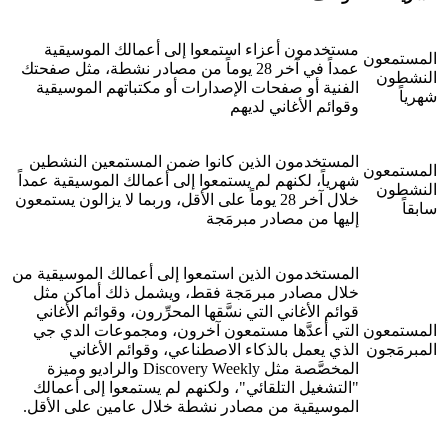
مستخدمون أعزاء استمعوا إلى أعمالك الموسيقية
المستمعون
عمداً في آخر 28 يوماً من مصادر نشطة، مثل صفحتك
النشطون
الفنية أو صفحات الإصدارات أو مكتباتهم الموسيقية
شهرياً
وقوائم الأغاني لديهم
المستخدمون الذين كانوا ضمن المستمعين النشطين
المستمعون
شهرياً، لكنهم لم يستمعوا إلى أعمالك الموسيقية عمداً
النشطون
خلال آخر 28 يوماً على الأقل، وربما لا يزالون يستمعون
سابقاً
إليها من مصادر مبرمَجة
المستخدمون الذين استمعوا إلى أعمالك الموسيقية من
خلال مصادر مبرمَجة فقط، ويشمل ذلك أماكن مثل
قوائم الأغاني التي نسَّقها المحرِّرون، وقوائم الأغاني
المستمعون
التي أعدَّها مستمعون آخرون، ومجموعات الدي جي
المبرمَجون
الذي يعمل بالذكاء الاصطناعي، وقوائم الأغاني
المخصَّصة مثل Discovery Weekly والراديو وميزة
"التشغيل التلقائي"، ولكنهم لم يستمعوا إلى أعمالك
الموسيقية من مصادر نشطة خلال عامين على الأقل.