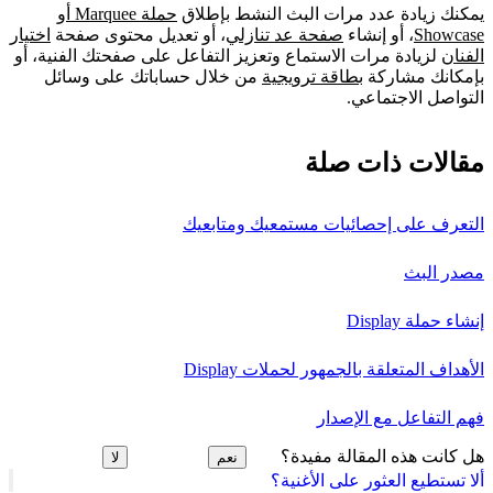
يمكنك زيادة عدد مرات البث النشط بإطلاق
حملة Marquee أو
Showcase
، أو إنشاء
صفحة عد تنازلي
، أو تعديل محتوى صفحة
اختيار
الفنان
لزيادة مرات الاستماع وتعزيز التفاعل على صفحتك الفنية، أو
بإمكانك مشاركة
بطاقة ترويجية
من خلال حساباتك على وسائل
التواصل الاجتماعي.
مقالات ذات صلة
التعرف على إحصائيات مستمعيك ومتابعيك
مصدر البث
إنشاء حملة Display
الأهداف المتعلقة بالجمهور لحملات Display
فهم التفاعل مع الإصدار
هل كانت هذه المقالة مفيدة؟
نعم
لا
ألا تستطيع العثور على الأغنية؟