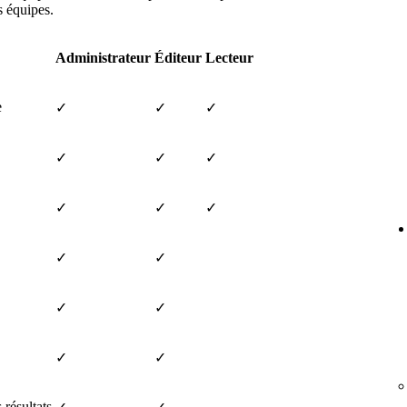
s équipes.
Administrateur
Éditeur
Lecteur
e
✓
✓
✓
✓
✓
✓
✓
✓
✓
✓
✓
✓
✓
✓
✓
 résultats