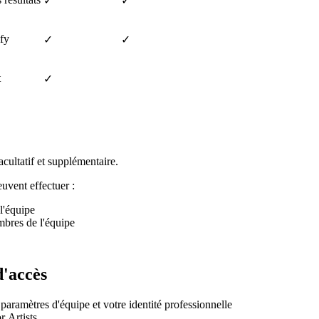
✓
✓
ify
✓
✓
t
✓
acultatif et supplémentaire.
uvent effectuer :
l'équipe
mbres de l'équipe
d'accès
aramètres d'équipe et votre identité professionnelle
r Artists.