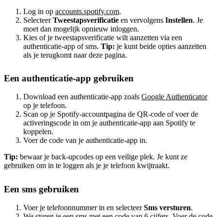
Log in op
accounts.spotify.com
.
Selecteer
Tweestapsverificatie
en vervolgens
Instellen
. Je
moet dan mogelijk opnieuw inloggen.
Kies of je tweestapsverificatie wilt aanzetten via een
authenticatie-app of sms.
Tip:
je kunt beide opties aanzetten
als je terugkomt naar deze pagina.
Een authenticatie-app gebruiken
Download een authenticatie-app zoals
Google Authenticator
op je telefoon.
Scan op je Spotify-accountpagina de QR-code of voer de
activeringscode in om je authenticatie-app aan Spotify te
koppelen.
Voer de code van je authenticatie-app in.
Tip:
bewaar je back-upcodes op een veilige plek. Je kunt ze
gebruiken om in te loggen als je je telefoon kwijtraakt.
Een sms gebruiken
Voer je telefoonnummer in en selecteer
Sms versturen
.
We sturen je een sms met een code van 6 cijfers. Voer de code