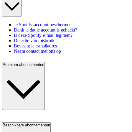
Je Spotify-account beschermen
Denk je dat je account is gehackt?
Is deze Spotify-e-mail legitiem?
Detectie van misbruik
Bevestig je e-mailadres
Neem contact met ons op
Premium-abonnementen
Beschikbare abonnementen