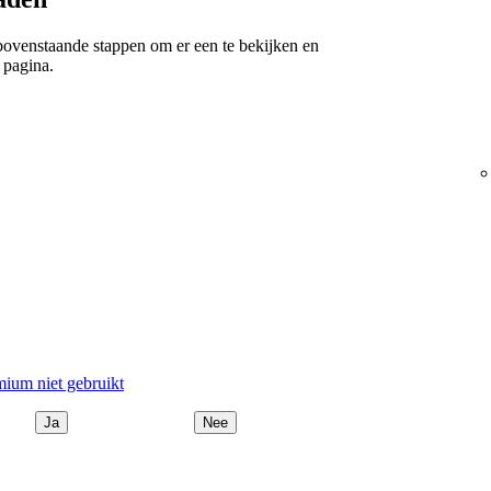
ovenstaande stappen om er een te bekijken en
 pagina.
mium niet gebruikt
Ja
Nee