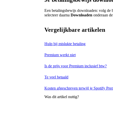
Een betalingsbewijs downloaden: volg de b
selecteer daarna
Downloaden
onderaan de
Vergelijkbare artikelen
Hulp bij mislukte betaling
Premium werkt niet
Is de prijs voor Premium inclusief btw?
Te veel betaald
Kosten afgeschreven terwijl je Spotify Pre
Was dit artikel nuttig?