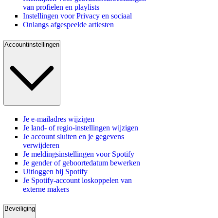
van profielen en playlists
Instellingen voor Privacy en sociaal
Onlangs afgespeelde artiesten
Accountinstellingen
Je e-mailadres wijzigen
Je land- of regio-instellingen wijzigen
Je account sluiten en je gegevens
verwijderen
Je meldingsinstellingen voor Spotify
Je gender of geboortedatum bewerken
Uitloggen bij Spotify
Je Spotify-account loskoppelen van
externe makers
Beveiliging