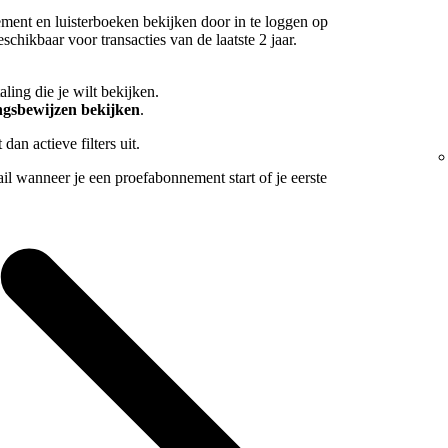
ment en luisterboeken bekijken door in te loggen op
schikbaar voor transacties van de laatste 2 jaar.
aling die je wilt bekijken.
ngsbewijzen bekijken
.
 dan actieve filters uit.
il wanneer je een proefabonnement start of je eerste