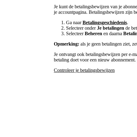
Je kunt de betalingsbewijzen van je abonne
je accountpagina. Betalingsbewijzen zijn be
Ga naar
Betalingsgeschiedenis
.
Selecteer onder
Je betalingen
de bet
Selecteer
Beheren
en daarna
Betali
Opmerking:
als je geen betalingen ziet, zet
Je ontvangt ook betalingsbewijzen per e-ma
betaling doet voor een nieuw abonnement.
Controleer je betalingsbewijzen