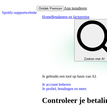
App installeren
Ontdek Premium
Spotify-supportwebsite
Home
Betalingen en facturering
Zoeken met AI
Je gebruikt een tool op basis van AI.
Je account beheren
Je profiel, betalingen en meer.
Controleer je betal