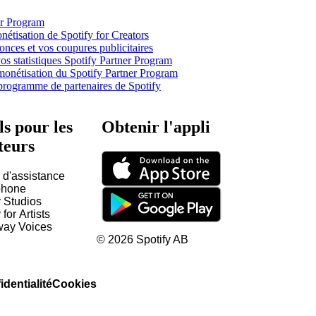
er Program
étisation de Spotify for Creators
nces et vos coupures publicitaires
s statistiques Spotify Partner Program
 monétisation du Spotify Partner Program
programme de partenaires de Spotify
ls pour les
Obtenir l'appli
teurs
 d'assistance
hone
y Studios
 for Artists
way Voices
©
2026
Spotify AB
identialité
Cookies