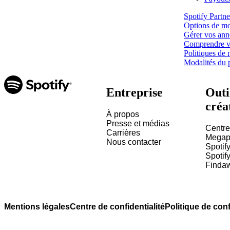
Spotify Partn
Options de mon
Gérer vos anno
Comprendre vo
Politiques de
Modalités du 
Entreprise
Outi
créa
À propos
Presse et médias
Centre
Carrières
Megap
Nous contacter
Spotif
Spotify
Finda
Mentions légales
Centre de confidentialité
Politique de conf