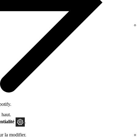
otify.
 haut.
ntialité
.
r la modifier.