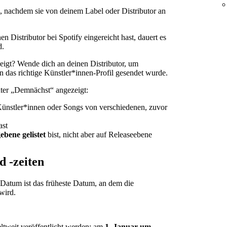
 nachdem sie von deinem Label oder Distributor an
 Distributor bei Spotify eingereicht hast, dauert es
d.
eigt? Wende dich an deinen Distributor, um
an das richtige Künstler*innen-Profil gesendet wurde.
nter „Demnächst“ angezeigt:
Künstler*innen oder Songs von verschiedenen, zuvor
ast
ebene gelistet
bist, nicht aber auf Releaseebene
d -zeiten
atum ist das früheste Datum, an dem die
wird.
eltweit veröffentlicht werden: am
1. Januar
um