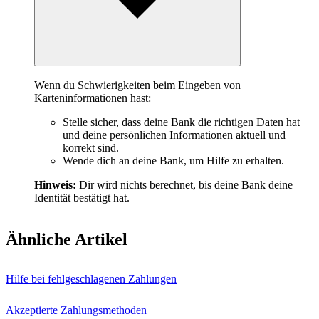
Wenn du Schwierigkeiten beim Eingeben von
Karteninformationen hast:
Stelle sicher, dass deine Bank die richtigen Daten hat
und deine persönlichen Informationen aktuell und
korrekt sind.
Wende dich an deine Bank, um Hilfe zu erhalten.
Hinweis:
Dir wird nichts berechnet, bis deine Bank deine
Identität bestätigt hat.
Ähnliche Artikel
Hilfe bei fehlgeschlagenen Zahlungen
Akzeptierte Zahlungsmethoden