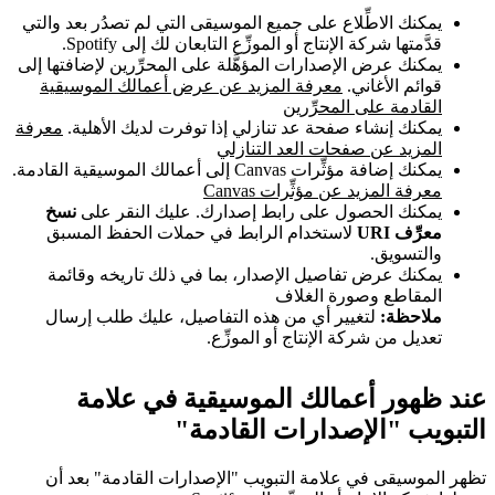
يمكنك الاطِّلاع على جميع الموسيقى التي لم تصدُر بعد والتي
قدَّمتها شركة الإنتاج أو الموزِّع التابعان لك إلى Spotify.
يمكنك عرض الإصدارات المؤهَّلة على المحرِّرين لإضافتها إلى
قوائم الأغاني.
معرفة المزيد عن عرض أعمالك الموسيقية
القادمة على المحرِّرين
يمكنك إنشاء صفحة عد تنازلي إذا توفرت لديك الأهلية.
معرفة
المزيد عن صفحات العد التنازلي
يمكنك إضافة مؤثِّرات Canvas إلى أعمالك الموسيقية القادمة.
معرفة المزيد عن مؤثِّرات Canvas
يمكنك الحصول على رابط إصدارك. عليك النقر على
نسخ
معرِّف URI
لاستخدام الرابط في حملات الحفظ المسبق
والتسويق.
يمكنك عرض تفاصيل الإصدار، بما في ذلك تاريخه وقائمة
المقاطع وصورة الغلاف
ملاحظة:
لتغيير أي من هذه التفاصيل، عليك طلب إرسال
تعديل من شركة الإنتاج أو الموزِّع.
عند ظهور أعمالك الموسيقية في علامة
التبويب "الإصدارات القادمة"
تظهر الموسيقى في علامة التبويب "الإصدارات القادمة" بعد أن