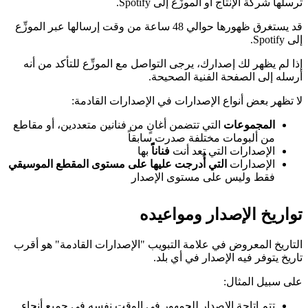
ترسلها شركة الإنتاج أو الموزِّع إلى Spotify.
قد يستغرق ظهورها حوالي 48 ساعة من وقت إرسالها عبر الموزِّع
إلى Spotify.
إذا لم يظهر لك إصدارك، يرجى التواصل مع الموزِّع للتأكد من أنه
أرسله إلى الصفحة الفنية الصحيحة.
لا تظهر بعض أنواع الإصدارات في الإصدارات القادمة:
المجموعات
التي تتضمن أغانٍ من فنانين متعددين، أو مقاطع
من ألبومات مختلفة صدرت سابقاً
الإصدارات التي تعد أنت
فناناًً
بها
الإصدارات
التي أُدرجت عليها على مستوى المقطع الموسيقي
فقط وليس على مستوى الإصدار
تواريخ الإصدار ومواعيده
التاريخ المعروض في علامة التبويب "الإصدارات القادمة" هو أقرب
تاريخ يتوفر فيه الإصدار في أي بلد.
على سبيل المثال:
تتم إتاحة الإصدار للجمهور في الوقت نفسه في جميع أنحاء