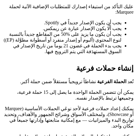
عليك التأكد من استيفاء إصدارك للمتطلبات الإضافية الآتية لحملة
Marquee:
يجب أن يكون الإصدار جديداً في Spotify.
يجب ألَّا يكون الإصدار عبارة عن ريمكس.
يجب أن يكون ما يزيد على %50 من المقاطع جديداً بالنسبة
لنوع المحتوى (ألبوم أو إصدار منفرد أو أسطوانة مطوَّلة (EP))
يجب بدء الحملة في غضون 21 يوماً من تاريخ الإصدار في
السوق المستهدَفة التي يتم الترويج فيها.
إنشاء حملات فرعية
تُعد
الحملة الفرعية
نشاطاً ترويجياً مستقلاً ضمن حملة أكبر.
يمكن أن تتضمن الحملة الواحدة ما يصل إلى 15 حملة فرعية،
وجميعها ترتبط بالإصدار نفسه.
يمكنك إعداد حملات فرعية لأحد نوعَي الحملات الأساسية (Marquee
أو Showcase)، ولمختلف الأسواق وشرائح الجمهور والأهداف، وتحديد
تواريخ البدء والميزانيات — مع إمكانية متابعتها وإدارتها جميعاً في
مكان واحد.