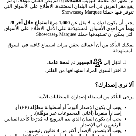
لن تظهر لك علامة التبويب
الحملات
إذا لم يكن الفنان مؤهَّلاً، أو لم
يقع مقر الفريق في أحد البلدان المعتمَدة. الاطِّلاع على الأسواق التي
تتوفر فيها حملتا Marquee وShowcase
يجب أن يكون لديك ما لا يقل عن
1,000 مرة استماع خلال آخر 28
يوماً
في إحدى الأسواق المستهدَفة على الأقل. الاطِّلاع على الأسواق
التي يمكن أن تستهدفها حملتا Marquee وShowcase
يمكنك التأكد من أن أعمالك تحقق مرات استماع كافية في السوق
المستهدفة:
انتقِل إلى
الجمهور
ثم
لمحة عامة
.
اختَر السوق المراد استهدافها من الفلتر.
ألا ترى إصدارك؟
يرجى التأكد من استيفاء إصدارك للمتطلبات الآتية:
يجب أن يكون الإصدار ألبوماً أو أسطوانة مطوَّلة (EP) أو
إصداراً منفرداً (أغاني المجموعات غير مؤهَّلة).
يجب أن يكون الفنان الذي يتم الترويج له مُدرَجاً كأحد الفنانين
الرئيسين في الإصدار.
يجب ألَّا يتضمن الإصدار أكثر من 4 فنانين رئيسيين.