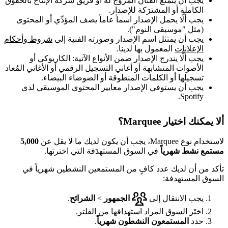
يجب أن يتمتع الفنان المروَّج له أو فريق شركة الإنتاج بالحقوق
الكاملة أو المشترَكة للإصدار.
يجب ألَّا يحمل الإصدار اسماً عاماً يصف المؤدِّي أو المحتوى
(مثل "موسيقى النوم").
يجب أن يمتثل اسم الإصدار وصورته الفنية إلى
شروط وأحكام
الإعلانات
المعمول بها لدينا.
يجب ألَّا يندرج الإصدار ضمن الأنواع الآتية: الكاريوكي أو
الأصوات المتشابهة أو أغاني التسجيل الرقمي أو الأغاني المُعاد
تسجيلها أو الكلمات المنطوقة أو الضوضاء البيضاء.
يجب أن يستوفي الإصدار معايير المحتوى الموسيقي لدى
Spotify.
ألا يمكنك اختيار Marquee؟
لاستخدام نوع Marquee، يجب أن يكون لديك ما لا يقل عن
5,000
مستمع نشط شهرياً
في السوق المستهدَفة التي اخترتها.
تأكد من أن لديك عدد كافٍ من المستمعين النشطين شهرياً في
السوق المستهدفة:
يجب الانتقال إلى
الجمهور
>
الشرائح
.
اختَر السوق المراد استهدافها من الفلتر.
حدد
المستمعون النشطون شهرياً
.