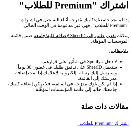
اشتراك "Premium للطلاب"
إذا لم تجد جامعتك/كليتك مُدرجة أثناء التسجيل في اشتراك
"Premium للطلاب"، فهي غير مدعومة في الوقت الحالي.
يمكنك
تقديم طلب إلى SheerID لإضافة كلية/جامعة
ضمن قائمة
المؤسسات المؤهلة.
ملاحظات:
لا دخل لـSpotify في التأثير على قرارهم.
ستعمل SheerID على تدقيق طلبك في غضون 30 يوماً
وسترسل إليك رسالة إلكترونية لإعلامك إذا تمت إضافة
مدرستك إلى القائمة.
إذا لم تكن بلدك مدرَجة في القائمة، فلا يمكن إضافة كليتك/
جامعتك حالياً إلى قائمة المؤسسات المؤهَّلة.
مقالات ذات صلة
اشتراك "Premium للطلاب"