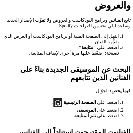
والعروض
تابِع الفنانين وبرامج البودكاست والعروض ولا تفوِّت الإصدار الجديد
وساعِدنا في تحسين اقتراحات Spotify.
انتقِل إلى الصفحة الفنية أو برنامج البودكاست أو العرض الذي
يقدِّمه الفنان.
اضغَط على
"متابعة"
.
نصيحة:
اضغَط عليها مرة أخرى لإيقاف المتابعة.
البحث عن الموسيقى الجديدة بناءً على
الفنانين الذين تتابعهم
فيما يخص:
الجوّال
اضغط على
الصفحة الرئيسية
.
اضغط على
الموسيقى
.
اضغط على
تتم المتابعة
.
الفنانون المقترحون استناداً إلى الفنانين