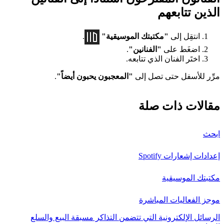
الذين تتابعهم
انتقِل إلى
"مكتبتك الموسيقية"
.
اضغَط على
"الفنانين"
.
اختَر الفنان الذي تتابعه.
مرِّر للأسفل حتى تصل إلى
"المعجبون يحبون أيضاً"
.
مقالات ذات صلة
ابحث
إعدادات إشعارات Spotify
مكتبتك الموسيقية
موجز الفعاليات المباشرة
الرسائل الإلكترونية التي تتضمن التذاكر مسبقة البيع والسلع