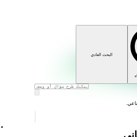
البحث العادي
ء
ناعي.
اني