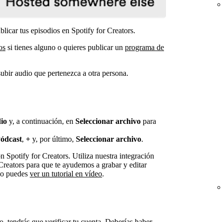
blicar tus episodios en Spotify for Creators.
os
si tienes alguno o quieres publicar un
programa de
ubir audio que pertenezca a otra persona.
io
y, a continuación, en
Seleccionar archivo
para
ódcast
,
+
y, por último,
Seleccionar archivo
.
n Spotify for Creators. Utiliza nuestra integración
Creators para que te ayudemos a grabar y editar
 o puedes
ver un tutorial en vídeo
.
o, tendrás que verificar tu cuenta. Deberías haber