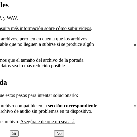
les
4A y WAV.
sulta más información sobre cómo subir vídeos
.
 archivos, pero ten en cuenta que los archivos
able que no lleguen a subirse si se produce algún
mos que el tamaño del archivo de la portada
adatos sea lo más reducido posible.
ida
gue estos pasos para intentar solucionarlo:
 archivo compatible en la
sección correspondiente
.
chivo de audio sin problemas en tu dispositivo.
de archivo.
Asegúrate de que no sea así.
Sí
No