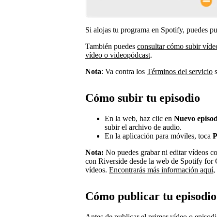
Si alojas tu programa en Spotify, puedes pu
También puedes
consultar cómo subir víde
vídeo o videopódcast
.
Nota
: Va contra los
Términos del servicio
s
Cómo subir tu episodio
En la web, haz clic en
Nuevo episod
subir el archivo de audio.
En la aplicación para móviles, toca
P
Nota:
No puedes grabar ni editar vídeos co
con Riverside desde la web de Spotify for 
vídeos.
Encontrarás más información aquí
,
Cómo publicar tu episodio
Antes de publicar el primer vídeo o episodi