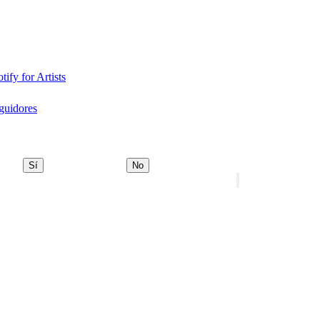
tify for Artists
eguidores
Sí
No