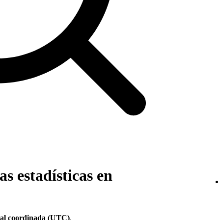
s estadísticas en
sal coordinada (UTC)
.