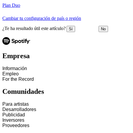
Plan Duo
Cambiar tu configuración de país o región
¿Te ha resultado útil este artículo?
Sí
No
Empresa
Información
Empleo
For the Record
Comunidades
Para artistas
Desarrolladores
Publicidad
Inversores
Proveedores